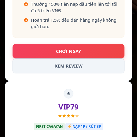
Thưởng 150% tiền nạp đầu tiên lên tới tối
đa 5 triệu VNĐ.
Hoàn trả 1.5% đều đặn hàng ngày không
giới hạn.
CHƠI NGAY
XEM REVIEW
6
VIP79
FIRST CAGAYAN
NẠP 1P / RÚT 3P