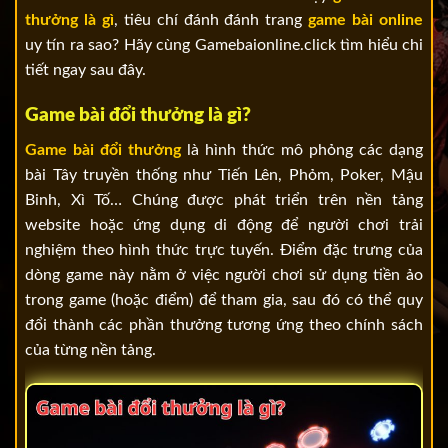
thưởng là gì
, tiêu chí đánh đánh trang
game bài online
uy tín ra sao? Hãy cùng Gamebaionline.click tìm hiểu chi
tiết ngay sau đây.
Game bài đổi thưởng là gì?
Game bài đổi thưởng
là hình thức mô phỏng các dạng
bài Tây truyền thống như Tiến Lên, Phỏm, Poker, Mậu
Binh, Xì Tố… Chúng được phát triển trên nền tảng
website hoặc ứng dụng di động để người chơi trải
nghiệm theo hình thức trực tuyến. Điểm đặc trưng của
dòng game này nằm ở việc người chơi sử dụng tiền ảo
trong game (hoặc điểm) để tham gia, sau đó có thể quy
đổi thành các phần thưởng tương ứng theo chính sách
của từng nền tảng.