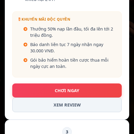
KHUYẾN MÃI ĐỘC QUYỀN
Thưởng 50% nạp lần đầu, tối đa lên tới 2
triệu đồng.
Báo danh liên tục 7 ngày nhận ngay
30.000 VNĐ.
Gói bảo hiểm hoàn tiền cược thua mỗi
ngày cực an toàn.
CHƠI NGAY
XEM REVIEW
3