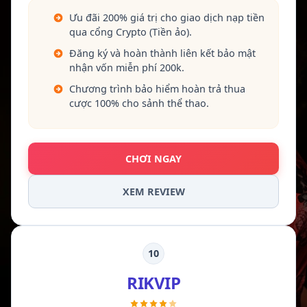
Ưu đãi 200% giá trị cho giao dịch nạp tiền
qua cổng Crypto (Tiền ảo).
Đăng ký và hoàn thành liên kết bảo mật
nhận vốn miễn phí 200k.
Chương trình bảo hiểm hoàn trả thua
cược 100% cho sảnh thể thao.
CHƠI NGAY
XEM REVIEW
10
RIKVIP