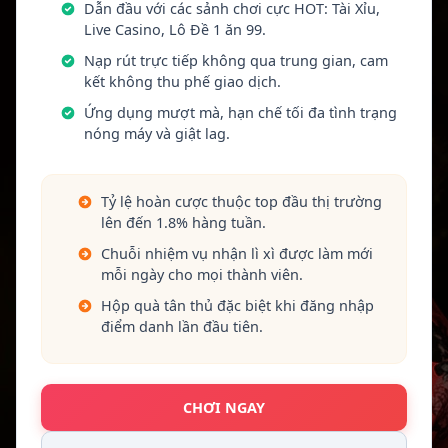
Dẫn đầu với các sảnh chơi cực HOT: Tài Xỉu,
Live Casino, Lô Đề 1 ăn 99.
Nạp rút trực tiếp không qua trung gian, cam
kết không thu phế giao dịch.
Ứng dụng mượt mà, hạn chế tối đa tình trạng
nóng máy và giật lag.
Tỷ lệ hoàn cược thuộc top đầu thị trường
lên đến 1.8% hàng tuần.
Chuỗi nhiệm vụ nhận lì xì được làm mới
mỗi ngày cho mọi thành viên.
Hộp quà tân thủ đặc biệt khi đăng nhập
điểm danh lần đầu tiên.
CHƠI NGAY