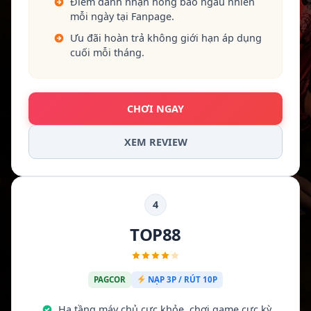
Điểm danh nhận hồng bao ngẫu nhiên
mỗi ngày tại Fanpage.
Ưu đãi hoàn trả không giới hạn áp dụng
cuối mỗi tháng.
CHƠI NGAY
XEM REVIEW
4
TOP88
PAGCOR
NẠP 3P / RÚT 10P
Hạ tầng máy chủ cực khỏe, chơi game cực kỳ