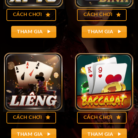
CÁCH CHƠI
CÁCH CHƠI
THAM GIA
THAM GIA
CÁCH CHƠI
CÁCH CHƠI
THAM GIA
THAM GIA