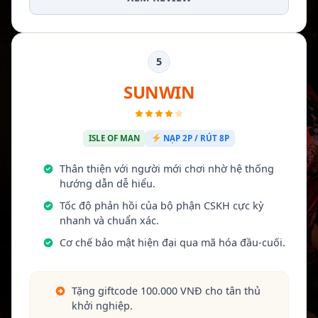
5
SUNWIN
ISLE OF MAN
NẠP 2P / RÚT 8P
Thân thiện với người mới chơi nhờ hệ thống
hướng dẫn dễ hiểu.
Tốc độ phản hồi của bộ phận CSKH cực kỳ
nhanh và chuẩn xác.
Cơ chế bảo mật hiện đại qua mã hóa đầu-cuối.
Tặng giftcode 100.000 VNĐ cho tân thủ
khởi nghiệp.