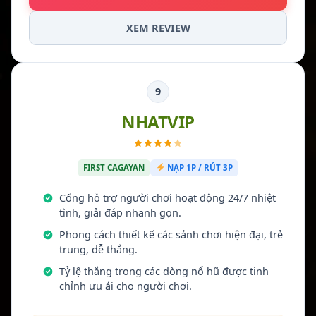
XEM REVIEW
9
NHATVIP
FIRST CAGAYAN
NẠP 1P / RÚT 3P
Cổng hỗ trợ người chơi hoạt động 24/7 nhiệt
tình, giải đáp nhanh gọn.
Phong cách thiết kế các sảnh chơi hiện đại, trẻ
trung, dễ thắng.
Tỷ lệ thắng trong các dòng nổ hũ được tinh
chỉnh ưu ái cho người chơi.