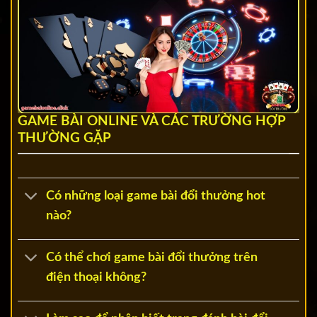
GAME BÀI ONLINE VÀ CÁC TRƯỜNG HỢP
Game bài đổi thưởng là gì?
THƯỜNG GẶP
Khác với game bài giải trí thuần túy, game bai doi thuong
mang yếu tố cạnh tranh rõ rệt hơn khi kết quả thắng
Có những loại game bài đổi thưởng hot
thua ảnh hưởng trực tiếp đến số dư tài khoản của game
nào?
thủ. Các cổng game thường xây dựng hệ thống luật chơi
sát với thực tế, kết hợp cùng giao diện trực quan, âm
Có thể chơi game bài đổi thưởng trên
thanh sống động nhằm tạo cảm giác như đang tham gia
điện thoại không?
tại một sòng bài thực thụ.
Dù đến với nhà cái nội địa hay quốc tế, game bai doi