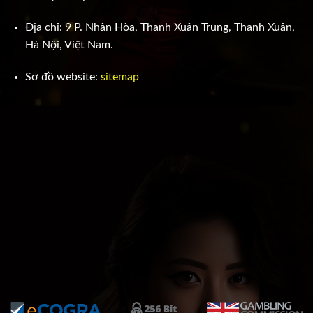
Địa chỉ: 9 P. Nhân Hòa, Thanh Xuân Trung, Thanh Xuân,
Hà Nội, Việt Nam.
Tiêu chí chọn trang đánh bài đổi thưởng uy tín chuẩn nhất
Sơ đồ website:
sitemap
Có nhiều thể loại game bài đổi thưởng
Sự đa dạng về thể loại game là một trong những dấu hiệu
cho thấy mức độ đầu tư và uy tín của cổng game. Một
nền tảng chất lượng thường cung cấp đầy đủ các game
bài phổ biến như Tiến Lên đếm lá, Phỏm (Tá lả), Mậu
Binh, mini Poker, Xì Dách, Liêng, Sâm….Các game bài
cũng phải được cập nhật liên tục, tạo ra sự mới mẻ trong
trải nghiệm, thể hiện cổng game có chiến lược phát triển
bền vững.
Hệ thống nạp rút nhanh chóng, xanh chín
Nạp tiền và rút thưởng là yếu tố được người chơi quan