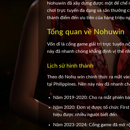
Nohuwin đã xây dựng được một đế chế niề
chơi trực tuyến đa dạng và săn thưởng c
thành điểm đến ưu tiên của hàng triệu n
Tổng quan về Nohuwin
Vốn dĩ là cổng game giải trí trực tuyến 
này đã nhanh chóng khẳng định vị thế nh
Lịch sử hình thành
Theo đó Nohu win chính thức ra mắt và
tại Philippines. Nền này này đã nhanh 
Năm 2019-2020: Cho ra mắt phiên bản 
Năm 2020: Đơn vị được tổ chức First
hiệu được nhiều người biết đến.
Năm 2023-2024: Cổng game đã mở rộng 