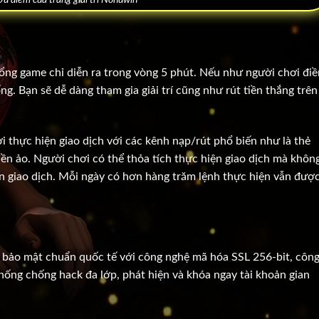
cổng game chỉ diễn ra trong vòng 5 phút. Nếu như người chơi điề
g. Bạn sẽ dễ dàng tham gia giải trí cũng như rút tiền thắng trên
 thực hiện giao dịch với các kênh nạp/rút phổ biến như là thẻ
 tiền ảo. Người chơi có thể thỏa tích thực hiện giao dịch mà khôn
ạn giao dịch. Mỗi ngày có hơn hàng trăm lệnh thực hiện vẫn đượ
bảo mật chuẩn quốc tế với công nghệ mã hóa SSL 256-bit, côn
hống chống hack đa lớp, phát hiện và khóa ngay tài khoản gian