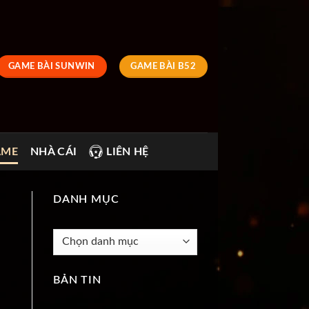
GAME BÀI SUNWIN
GAME BÀI B52
AME
NHÀ CÁI
LIÊN HỆ
DANH MỤC
Danh
mục
BẢN TIN