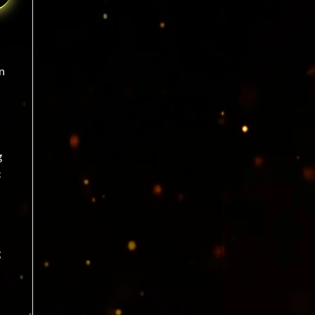
n
g
c
g