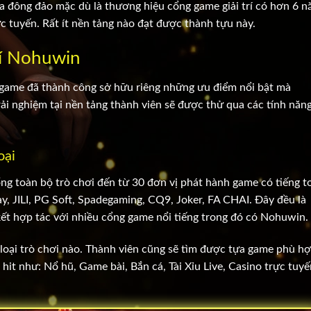
 đông đảo mặc dù là thương hiệu cổng game giải trí có hơn 6 
c tuyến. Rất ít nền tảng nào đạt được thành tựu này.
rí Nohuwin
game đã thành công sở hữu riêng những ưu điểm nổi bật mà
ải nghiệm tại nền tảng thành viên sẽ được thử qua các tính năn
oại
ổng toàn bộ trò chơi đến từ 30 đơn vị phát hành game có tiếng t
y, JILI, PG Soft, Spadegaming, CQ9, Joker, FA CHAI. Đây đều là
 kết hợp tác với nhiều cổng game nổi tiếng trong đó có Nohuwin.
loại trò chơi nào. Thành viên cũng sẽ tìm được tựa game phù h
t hit như: Nổ hũ, Game bài, Bắn cá, Tài Xỉu Live, Casino trực tuyế