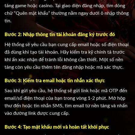
tảng game hoặc casino. Tại giao diện đăng nhập, tìm dòng
chữ “Quên mật khẩu” thường nằm ngay dưới ô nhập thông
tin.
Bước 2: Nhập thông tin tài khoản đăng ký trước đó
Hệ thống sẽ yêu cầu bạn cung cấp email hoặc số điện thoại
đã dùng khi tạo tài khoản. Hãy kiểm tra kỹ chính tả trước
khi ấn xác nhận để tránh lỗi không cần thiết. Một số nền
tảng còn yêu cầu thêm tên đăng nhập hoặc mã xác thực.
Bước 3: Kiểm tra email hoặc tin nhắn xác thực
Sau khi gửi yêu cầu, hệ thống sẽ gửi link hoặc mã OTP đến
email/số điện thoại của bạn trong vòng 1-2 phút. Mở hộp
thư đến hoặc tin nhắn SMS, tìm email từ nền tảng và nhấn
vào đường link được cung cấp.
Bước 4: Tạo mật khẩu mới và hoàn tất khôi phục