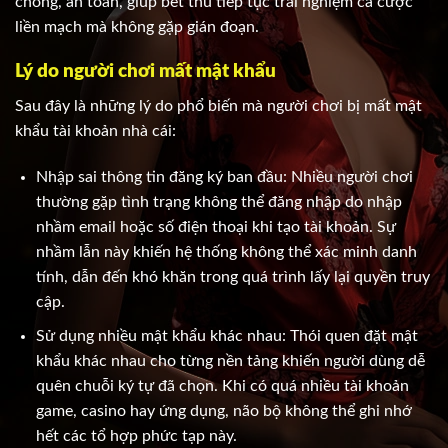
chóng, an toàn, giúp bet thủ tiếp tục trải nghiệm cá cược
liền mạch mà không gặp gián đoạn.
Lý do người chơi mất mật khẩu
Sau đây là những lý do phổ biến mà người chơi bị mất mật
khẩu tài khoản nhà cái:
Nhập sai thông tin đăng ký ban đầu: Nhiều người chơi
thường gặp tình trạng không thể đăng nhập do nhập
nhầm email hoặc số điện thoại khi tạo tài khoản. Sự
nhầm lẫn này khiến hệ thống không thể xác minh danh
tính, dẫn đến khó khăn trong quá trình lấy lại quyền truy
cập.
Sử dụng nhiều mật khẩu khác nhau: Thói quen đặt mật
khẩu khác nhau cho từng nền tảng khiến người dùng dễ
quên chuỗi ký tự đã chọn. Khi có quá nhiều tài khoản
game, casino hay ứng dụng, não bộ không thể ghi nhớ
hết các tổ hợp phức tạp này.