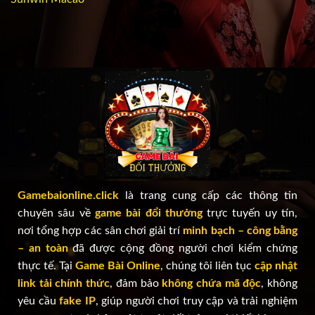
An
Hợp
Toàn,
Chi
Hiệu
Tiết
Quả
Cho
Game
Thủ
Gamebaionline.click
là trang cung cấp các thông tin
chuyên sâu về
game bài đổi thưởng
trực tuyến uy tín,
nơi tổng hợp các sân chơi giải trí
minh bạch – công bằng
– an toàn
đã được cộng đồng người chơi kiểm chứng
thực tế. Tại
Game Bài Online
, chúng tôi liên tục
cập nhật
link tải chính thức
, đảm bảo
không chứa mã độc
, không
yêu cầu
fake IP
, giúp người chơi truy cập và trải nghiệm