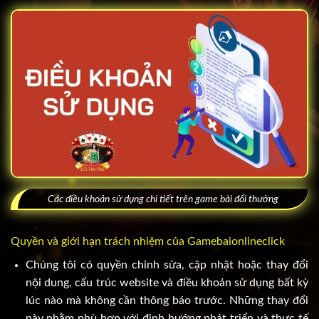
Các điều khoản sử dụng chi tiết trên game bài đổi thưởng
Quyền và giới hạn trách nhiệm của Gamebaionlineclick
Chúng tôi có quyền chỉnh sửa, cập nhật hoặc thay đổi
nội dung, cấu trúc website và điều khoản sử dụng bất kỳ
lúc nào mà không cần thông báo trước. Những thay đổi
này nhằm phù hợp với định hướng phát triển và thực tế