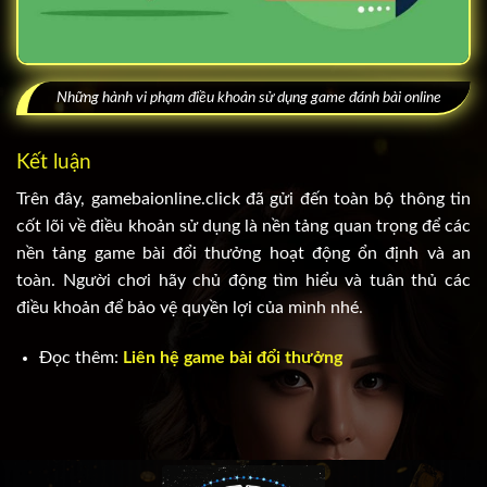
Những hành vi phạm điều khoản sử dụng game đánh bài online
Kết luận
Trên đây, gamebaionline.click đã gửi đến toàn bộ thông tin
cốt lõi về điều khoản sử dụng là nền tảng quan trọng để các
nền tảng game bài đổi thưởng hoạt động ổn định và an
toàn. Người chơi hãy chủ động tìm hiểu và tuân thủ các
điều khoản để bảo vệ quyền lợi của mình nhé.
Đọc thêm:
Liên hệ game bài đổi thưởng