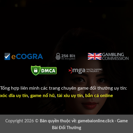
Tổng hợp liên minh các trang chuyên game đổi thưởng uy tín:
xóc dĩa uy tín
,
game nổ hũ
,
tài xỉu uy tín
,
bắn cá online
Copyright 2026 ©
Bản quyền thuộc về: gamebaionline.click - Game
Bài Đổi Thưởng