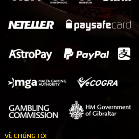
VỀ CHÚNG TÔI