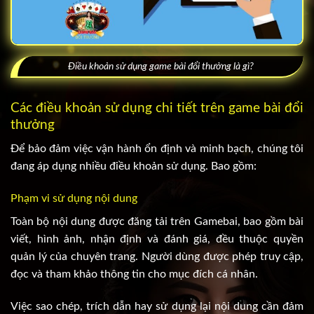
Điều khoản sử dụng game bài đổi thưởng là gì?
Các điều khoản sử dụng chi tiết trên game bài đổi
thưởng
Để bảo đảm việc vận hành ổn định và minh bạch, chúng tôi
đang áp dụng nhiều điều khoản sử dụng. Bao gồm:
Phạm vi sử dụng nội dung
Toàn bộ nội dung được đăng tải trên Gamebai, bao gồm bài
viết, hình ảnh, nhận định và đánh giá, đều thuộc quyền
quản lý của chuyên trang. Người dùng được phép truy cập,
đọc và tham khảo thông tin cho mục đích cá nhân.
Việc sao chép, trích dẫn hay sử dụng lại nội dung cần đảm