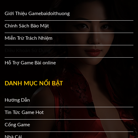
Giới Thiệu Gamebaidoithuong
Chính Sách Bảo Mật
Miễn Trừ Trách Nhiệm
Điều Khoản Sử Dụng
Hỗ Trợ Game Bài online
DANH MỤC NỔI BẬT
Hướng Dẫn
Tin Tức Game Hot
Cổng Game
Nhà Cái