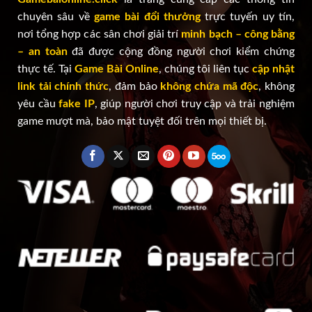
chuyên sâu về
game bài đổi thưởng
trực tuyến uy tín,
nơi tổng hợp các sân chơi giải trí
minh bạch – công bằng
– an toàn
đã được cộng đồng người chơi kiểm chứng
thực tế. Tại
Game Bài Online
, chúng tôi liên tục
cập nhật
link tải chính thức
, đảm bảo
không chứa mã độc
, không
yêu cầu
fake IP
, giúp người chơi truy cập và trải nghiệm
game mượt mà, bảo mật tuyệt đối trên mọi thiết bị.