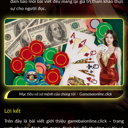
đảm bảo mỗi bài viết đều mang lại giá trị tham khảo thực
sự cho người đọc.
Mục tiêu và sứ mệnh của chúng tôi – Gamebaionline.click
Lời kết
Trên đây là bài viết giới thiệu gamebaionline.click – trang