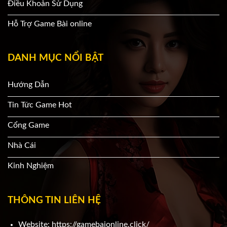
Điều Khoản Sử Dụng
Hỗ Trợ Game Bài online
DANH MỤC NỔI BẬT
Hướng Dẫn
Tin Tức Game Hot
Cổng Game
Nhà Cái
Kinh Nghiệm
THÔNG TIN LIÊN HỆ
Website: https://gamebaionline.click/