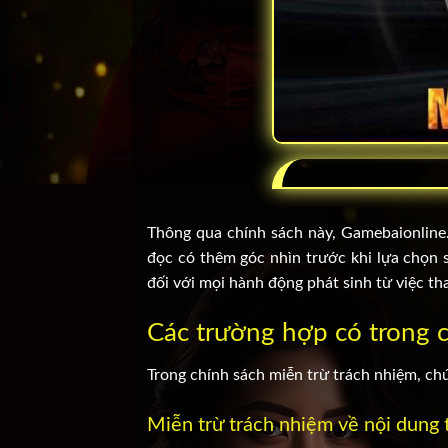
Thông qua chính sách này, Gamebaionline.c
đọc có thêm góc nhìn trước khi lựa chọn 
đối với mọi hành động phát sinh từ việc th
Các trường hợp có trong 
Trong chính sách miễn trừ trách nhiệm, ch
Miễn trừ trách nhiệm về nội dung 