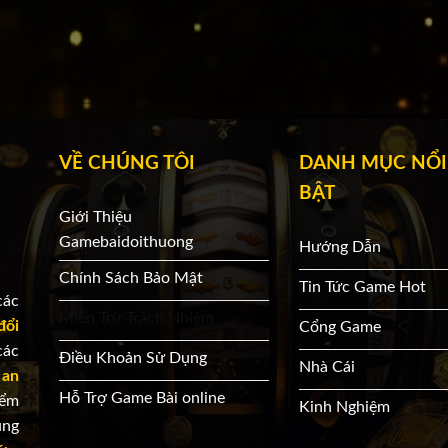
VỀ CHÚNG TÔI
DANH MỤC NỔI
BẬT
Giới Thiệu
Gamebaidoithuong
Hướng Dẫn
Chính Sách Bảo Mật
Tin Tức Game Hot
các
Miễn Trừ Trách Nhiệm
đổi
Cổng Game
các
Điều Khoản Sử Dụng
Nhà Cái
 an
Hỗ Trợ Game Bài online
iểm
Kinh Nghiệm
úng