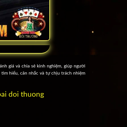
ánh giá và chia sẻ kinh nghiệm, giúp người
tìm hiểu, cân nhắc và tự chịu trách nhiệm
ai doi thuong