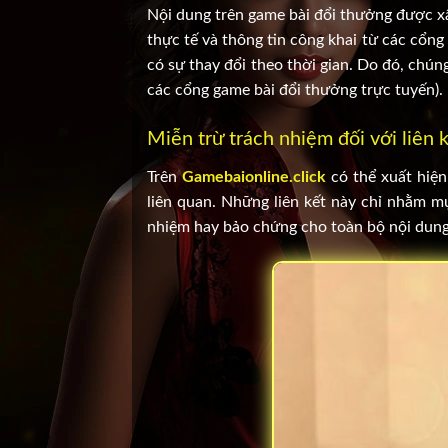
Nội dung trên game bài đổi thưởng được xâ
thực tế và thông tin công khai từ các cổng
có sự thay đổi theo thời gian. Do đó, chún
các cổng game bài đổi thưởng trực tuyến).
Miễn trừ trách nhiệm đối với liên 
Trên
Gamebaionline.click
có thể xuất hiện
liên quan. Những liên kết này chỉ nhằm m
nhiệm hay bảo chứng cho toàn bộ nội dung,