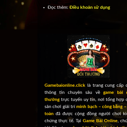
Đọc thêm:
Điều khoản sử dụng
Gamebaionline.click
là trang cung cấp 
thông tin chuyên sâu về
game bài 
thưởng
trực tuyến uy tín, nơi tổng hợp 
sân chơi giải trí
minh bạch – công bằng –
toàn
đã được cộng đồng người chơi k
chứng thực tế. Tại
Game Bài Online
, ch