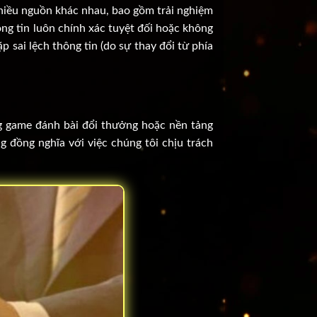
nhiều nguồn khác nhau, bao gồm trải nghiệm
ông tin luôn chính xác tuyệt đối hoặc không
 sai lệch thông tin (do sự thay đổi từ phía
ng game đánh bài đổi thưởng hoặc nền tảng
 đồng nghĩa với việc chúng tôi chịu trách