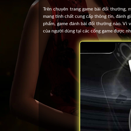
Trên chuyên trang game bài đổi thưởng, m
mang tính chất cung cấp thông tin, đánh gi
phẩm, game đánh bài đổi thưởng nào. Vì vậ
của người dùng tại các cổng game được nhắ