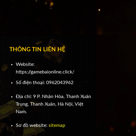
THÔNG TIN LIÊN HỆ
Website:
https://gamebaionline.click/
Số điện thoại: 0962043962
Địa chỉ: 9 P. Nhân Hòa, Thanh Xuân
Trung, Thanh Xuân, Hà Nội, Việt
Nam.
Sơ đồ website:
sitemap