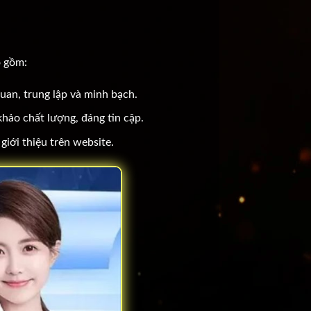
o gồm:
uan, trung lập và minh bạch.
hảo chất lượng, đáng tin cập.
giới thiệu trên website.