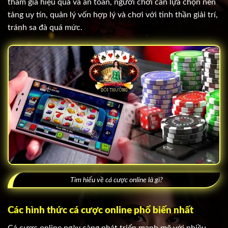
tham gia hiệu quả và an toàn, người chơi cần lựa chọn nền
tảng uy tín, quản lý vốn hợp lý và chơi với tinh thần giải trí,
tránh sa đà quá mức.
Tìm hiểu về cá cược online là gì?
Các hình thức cá cược online phổ biến nhất
Cá cược online ngày càng phát triển mạnh mẽ với nhiều