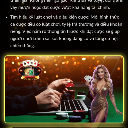
tham gia. Không nên “gỡ gạc” khi thua và tuyệt đối tránh
vay mượn hoặc đặt cược vượt khả năng tài chính.
Tìm hiểu kỹ luật chơi và điều kiện cược: Mỗi hình thức
cá cược đều có luật chơi, tỷ lệ trả thưởng và điều khoản
riêng. Việc nắm rõ thông tin trước khi đặt cược sẽ giúp
người chơi tránh sai sót không đáng có và tăng cơ hội
chiến thắng.