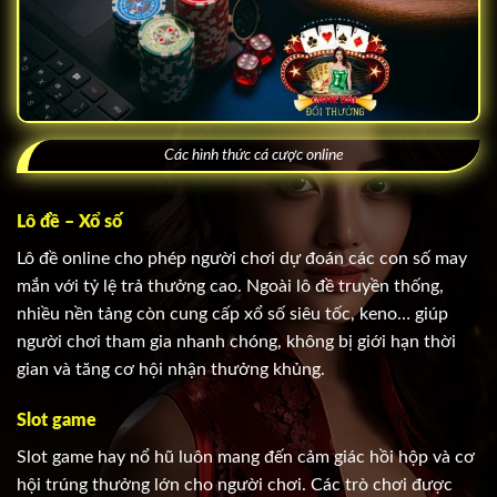
Các hình thức cá cược online
Lô đề – Xổ số
Lô đề online cho phép người chơi dự đoán các con số may
mắn với tỷ lệ trả thưởng cao. Ngoài lô đề truyền thống,
nhiều nền tảng còn cung cấp xổ số siêu tốc, keno… giúp
người chơi tham gia nhanh chóng, không bị giới hạn thời
gian và tăng cơ hội nhận thưởng khủng.
Slot game
Slot game hay nổ hũ luôn mang đến cảm giác hồi hộp và cơ
hội trúng thưởng lớn cho người chơi. Các trò chơi được