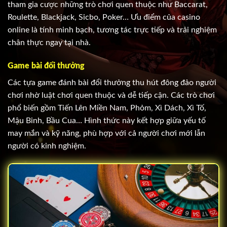
tham gia cược những trò chơi quen thuộc như Baccarat,
Roulette, Blackjack, Sicbo, Poker… Ưu điểm của casino
online là tính minh bạch, tương tác trực tiếp và trải nghiệm
chân thực ngay tại nhà.
Game bài đổi thưởng
Các tựa game đánh bài đổi thưởng thu hút đông đảo người
chơi nhờ luật chơi quen thuộc và dễ tiếp cận. Các trò chơi
phổ biến gồm Tiến Lên Miền Nam, Phỏm, Xì Dách, Xì Tố,
Mậu Binh, Bầu Cua… Hình thức này kết hợp giữa yếu tố
may mắn và kỹ năng, phù hợp với cả người chơi mới lẫn
người có kinh nghiệm.