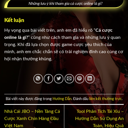
Những lưu ý khi tham gia cá cược online là gì?
Kết luận
Hy vọng qua bài viết trên, anh em đã hiểu rõ “
Cá cược
online là gì?
” cũng như cách tham gia và những lưu ý quan
trọng. Khi đã lựa chọn được game cược yêu thích của
mình, anh em chắc chắn sẽ có trải nghiệm đỉnh cao cùng cơ
hội nhận thưởng khủng.
Bài viết này được đăng trong
Hướng Dẫn
. Đánh dấu
liên kết thường trực
.
Nhà Cái JBO – Nền Tảng Cá
Tool Phân Tích Tài Xỉu –
Cược Xanh Chín Hàng Đầu
Hướng Dẫn Sử Dụng An
Việt Nam
Toàn, Hiệu Quả