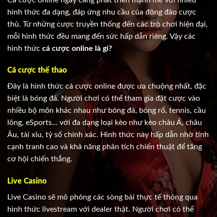
hình thức đa dạng, đáp ứng nhu cầu của đông đảo cược
thủ. Từ những cược truyền thống đến các trò chơi hiện đại,
mỗi hình thức đều mang đến sức hấp dẫn riêng. Vậy các
hình thức
cá cược online là gì?
Cá cược thể thao
Đây là hình thức cá cược online được ưa chuộng nhất, đặc
biệt là bóng đá. Người chơi có thể tham gia đặt cược vào
nhiều bộ môn khác nhau như bóng đá, bóng rổ, tennis, cầu
lông, eSports… với đa dạng loại kèo như kèo châu Á, châu
Âu, tài xỉu, tỷ số chính xác. Hình thức này hấp dẫn nhờ tính
cạnh tranh cao và khả năng phân tích chiến thuật để tăng
cơ hội chiến thắng.
Live Casino
Live Casino sẽ mô phỏng các sòng bài thực tế thông qua
hình thức livestream với dealer thật. Người chơi có thể