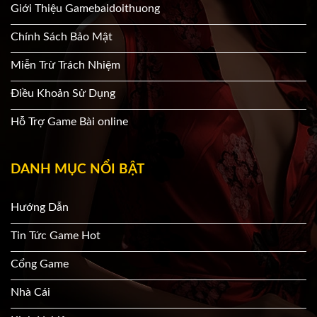
Giới Thiệu Gamebaidoithuong
Chính Sách Bảo Mật
Miễn Trừ Trách Nhiệm
Điều Khoản Sử Dụng
Hỗ Trợ Game Bài online
DANH MỤC NỔI BẬT
Hướng Dẫn
Tin Tức Game Hot
Cổng Game
Nhà Cái