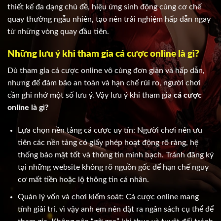
thiết kế đa dạng chủ đề, hiệu ứng sinh động cùng cơ chế
quay thưởng ngẫu nhiên, tạo nên trải nghiệm hấp dẫn ngay
từ những vòng quay đầu tiên.
Những lưu ý khi tham gia cá cược online là gì?
Dù tham gia cá cược online vô cùng đơn giản và hấp dẫn,
nhưng để đảm bảo an toàn và hạn chế rủi ro, người chơi
cần ghi nhớ một số lưu ý. Vậy lưu ý khi tham gia
cá cược
online là gì?
Lựa chọn nền tảng cá cược uy tín: Người chơi nên ưu
tiên các nền tảng có giấy phép hoạt động rõ ràng, hệ
thống bảo mật tốt và thông tin minh bạch. Tránh đăng ký
tại những website không rõ nguồn gốc để hạn chế nguy
cơ mất tiền hoặc lộ thông tin cá nhân.
Quản lý vốn và chơi kiểm soát: Cá cược online mang
tính giải trí, vì vậy anh em nên đặt ra ngân sách cụ thể để