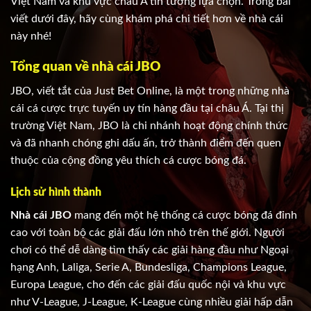
Việt Nam và khu vực châu Á tin tưởng lựa chọn. Trong bài
viết dưới đây, hãy cùng khám phá chi tiết hơn về nhà cái
này nhé!
Tổng quan về nhà cái JBO
JBO, viết tắt của Just Bet Online, là một trong những nhà
cái cá cược trực tuyến uy tín hàng đầu tại châu Á. Tại thị
trường Việt Nam, JBO là chi nhánh hoạt động chính thức
và đã nhanh chóng ghi dấu ấn, trở thành điểm đến quen
thuộc của cộng đồng yêu thích cá cược bóng đá.
Lịch sử hình thành
Nhà cái JBO
mang đến một hệ thống cá cược bóng đá đỉnh
cao với toàn bộ các giải đấu lớn nhỏ trên thế giới. Người
chơi có thể dễ dàng tìm thấy các giải hàng đầu như Ngoại
hạng Anh, Laliga, Serie A, Bundesliga, Champions League,
Europa League, cho đến các giải đấu quốc nội và khu vực
như V-League, J-League, K-League cùng nhiều giải hấp dẫn