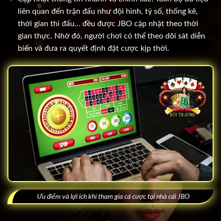
liên quan đến trận đấu như đội hình, tỷ số, thống kê,
thời gian thi đấu… đều được JBO cập nhật theo thời
gian thực. Nhờ đó, người chơi có thể theo dõi sát diễn
biến và đưa ra quyết định đặt cược kịp thời.
Ưu điểm và lợi ích khi tham gia cá cược tại nhà cái JBO