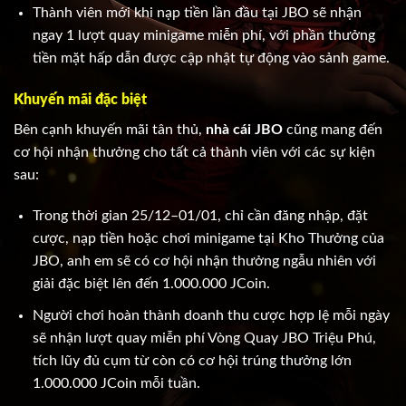
Thành viên mới khi nạp tiền lần đầu tại JBO sẽ nhận
ngay 1 lượt quay minigame miễn phí, với phần thưởng
tiền mặt hấp dẫn được cập nhật tự động vào sảnh game.
Khuyến mãi đặc biệt
Bên cạnh khuyến mãi tân thủ,
nhà cái JBO
cũng mang đến
cơ hội nhận thưởng cho tất cả thành viên với các sự kiện
sau:
Trong thời gian 25/12–01/01, chỉ cần đăng nhập, đặt
cược, nạp tiền hoặc chơi minigame tại Kho Thưởng của
JBO, anh em sẽ có cơ hội nhận thưởng ngẫu nhiên với
giải đặc biệt lên đến 1.000.000 JCoin.
Người chơi hoàn thành doanh thu cược hợp lệ mỗi ngày
sẽ nhận lượt quay miễn phí Vòng Quay JBO Triệu Phú,
tích lũy đủ cụm từ còn có cơ hội trúng thưởng lớn
1.000.000 JCoin mỗi tuần.