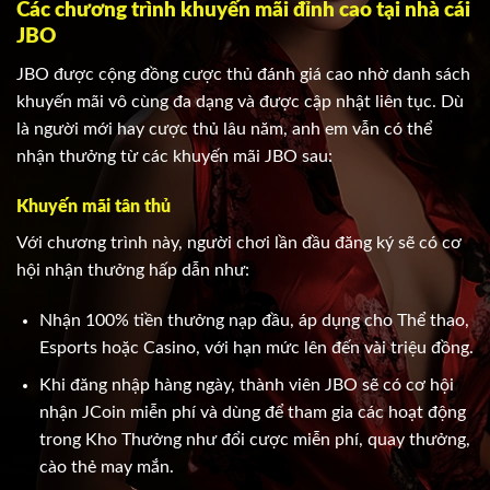
Các chương trình khuyến mãi đỉnh cao tại nhà cái
JBO
JBO được cộng đồng cược thủ đánh giá cao nhờ danh sách
khuyến mãi vô cùng đa dạng và được cập nhật liên tục. Dù
là người mới hay cược thủ lâu năm, anh em vẫn có thể
nhận thưởng từ các khuyến mãi JBO sau:
Khuyến mãi tân thủ
Với chương trình này, người chơi lần đầu đăng ký sẽ có cơ
hội nhận thưởng hấp dẫn như:
Nhận 100% tiền thưởng nạp đầu, áp dụng cho Thể thao,
Esports hoặc Casino, với hạn mức lên đến vài triệu đồng.
Khi đăng nhập hàng ngày, thành viên JBO sẽ có cơ hội
nhận JCoin miễn phí và dùng để tham gia các hoạt động
trong Kho Thưởng như đổi cược miễn phí, quay thưởng,
cào thẻ may mắn.