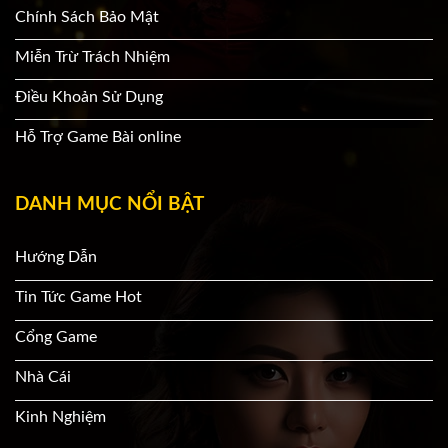
Chính Sách Bảo Mật
Miễn Trừ Trách Nhiệm
Điều Khoản Sử Dụng
Hỗ Trợ Game Bài online
DANH MỤC NỔI BẬT
Hướng Dẫn
Tin Tức Game Hot
Cổng Game
Nhà Cái
Kinh Nghiệm