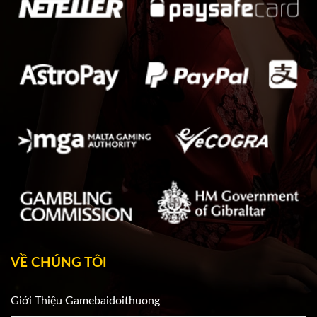
VỀ CHÚNG TÔI
Giới Thiệu Gamebaidoithuong