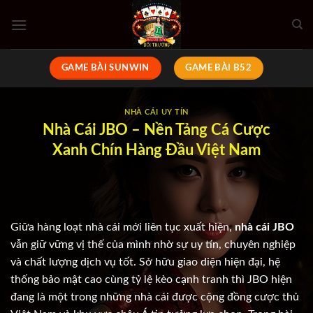
Bỏ
qua
nội
dung
GAME BÀI SUNWIN
GAME BÀI B52
NHÀ CÁI UY TÍN
Nhà Cái JBO – Nền Tảng Cá Cược
Xanh Chín Hàng Đầu Việt Nam
Giữa hàng loạt nhà cái mới liên tục xuất hiện,
nhà cái JBO
vẫn giữ vững vị thế của mình nhờ sự uy tín, chuyên nghiệp
và chất lượng dịch vụ tốt. Sở hữu giao diện hiện đại, hệ
thống bảo mật cao cùng tỷ lệ kèo cạnh tranh thì JBO hiện
đang là một trong những nhà cái được cộng đồng cược thủ