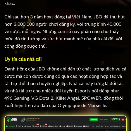
khác.
Chỉ sau hơn 3 năm hoạt động tại Việt Nam, JBO đã thu hút
hơn 3.000.000 người chơi đăng ký, với trung bình 40.000
vé cược mỗi ngày. Những con số này phần nào cho thấy
mức độ tin tưởng và sức hút mạnh mẽ của nhà cái đối với
cộng đồng cược thủ.
Uy tín của nhà cái
Danh tiếng của JBO không chỉ đến từ chất lượng dịch vụ cá
cược mà còn được củng cố qua các hoạt động hợp tác và
tài trợ thể thao chuyên nghiệp. Nhà cái này từng là đối tác
và nhà tài trợ cho nhiều đội tuyển Esports nổi tiếng như
496 Gaming, VG Dota 2, Killer Angel, 5POWER, đồng thời
xuất hiện trên áo đấu của Olympique de Marseille.