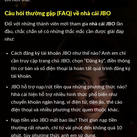
Câu hỏi thường gặp (FAQ) về nhà cái JBO
Đối với những thành viên mới tham gia
nhà cái JBO
lần
đầu, chắc chắn sẽ có những thắc mắc cần được giải đáp
như:
Cách đăng ký tài khoản JBO như thế nào? Anh em chỉ
cần truy cập trang chủ JBO, chọn “Đăng ký”, điền thông
tin cơ bản và số điện thoại là hoàn tất quá trình đăng ký
tài khoản.
JBO hỗ trợ nạp/rút tiền qua những phương thức nào?
Nhà cái hiện hỗ trợ nhiều hình thức phổ biến như
chuyển khoản ngân hàng, ví điện tử, tiền ảo, thẻ cào
điện thoại và nhiều phương thức quen thuộc khác.
Nạp tiền vào JBO mất bao lâu? Thời gian nạp tiền
thường rất nhanh, chỉ từ vài phút đến không quá 10
phút, tùy phương thức anh em sử dụng.