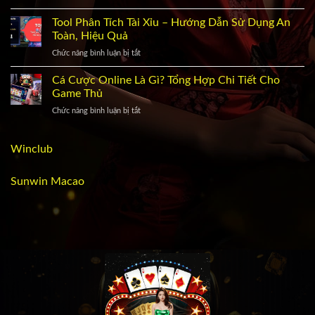
Cách
Thật
Việt
Khôi
Tool Phân Tích Tài Xỉu – Hướng Dẫn Sử Dụng An
Không?
Nam
Phục
Sự
Toàn, Hiệu Quả
Mật
Thật
ở
Chức năng bình luận bị tắt
Khẩu
Đằng
Tool
An
Sau
Phân
Cá Cược Online Là Gì? Tổng Hợp Chi Tiết Cho
Toàn,
Lời
Tích
Nhanh
Game Thủ
Đồn
Tài
Chóng
ở
Chức năng bình luận bị tắt
Xỉu
Cho
Cá
–
Game
Cược
Hướng
Thủ
Online
Winclub
Dẫn
Là
Sử
Gì?
Dụng
Sunwin Macao
Tổng
An
Hợp
Toàn,
Chi
Hiệu
Tiết
Quả
Cho
Game
Thủ