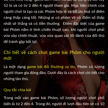
52 lá và có từ 2 đến 4 người tham gia. Mục tiêu chính của
người chơi là tạo ra các Phỏm hợp lệ và tối ưu hoá số điểm
càng thấp càng tốt. Những ai có phỏm và có điểm số thấp
nhất sẽ thắng và có tiền thưởng. Điểm đặc biệt của game
bài Phỏm nằm ở tính chiến thuật cao, khi người chơi phải
vừa xây chiến thuật, vừa vừa quan sát lối đánh của đối thủ
để tránh gặp bất lợi.
Chi tiết về cách chơi game bài Phỏm cho người
mới
Là một dạng
game bài đổi thưởng uy tín
, Phỏm có lượng
người tham gia đông đảo. Dưới đây là cách chơi chi tiết cho
những tân thủ.
Quy tắc chia bài
Trong mỗi ván game bài Phỏm, số lượng người chơi phổ
biến là từ 2 đến 4. Trong đó, người đi lượt đầu tiên sẽ có 10