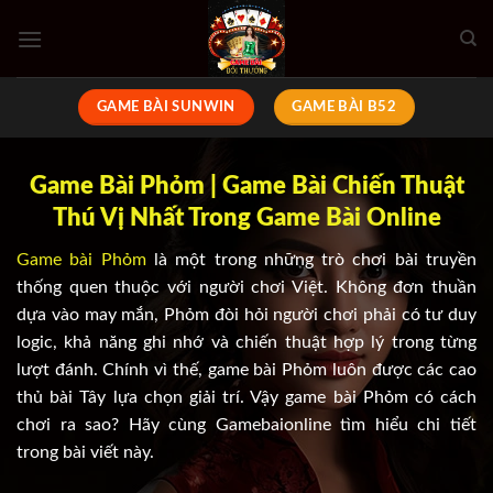
Bỏ
qua
nội
dung
GAME BÀI SUNWIN
GAME BÀI B52
Game Bài Phỏm | Game Bài Chiến Thuật
Thú Vị Nhất Trong Game Bài Online
Game bài Phỏm
là một trong những trò chơi bài truyền
thống quen thuộc với người chơi Việt. Không đơn thuần
dựa vào may mắn, Phỏm đòi hỏi người chơi phải có tư duy
logic, khả năng ghi nhớ và chiến thuật hợp lý trong từng
lượt đánh. Chính vì thế, game bài Phỏm luôn được các cao
thủ bài Tây lựa chọn giải trí. Vậy game bài Phỏm có cách
chơi ra sao? Hãy cùng Gamebaionline tìm hiểu chi tiết
trong bài viết này.