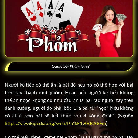
Game bài Phỏm là gì?
Người kế tiếp có thể ăn lá bài đó nếu nó có thể hợp với bài
trên tay thành một phỏm. Hoặc nếu người kế tiếp không
thể ăn hoặc không có nhu cầu ăn lá bài rác người tay trên
đánh xuống, người đó phải bốc 1 lá bài từ “nọc”. Nếu không
có ai ù, ván bài sẽ kết thúc sau 4 vòng đánh”. (Nguồn
https://vi.wikipedia.org/wiki/Ph%E1%BB%8Fm
).
Có thể hiểu rằng, game bài Phỏm (Tá Lả) sử dụng bộ bài Tây