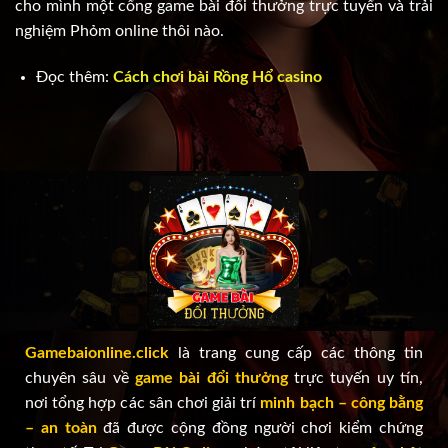
cho mình một cổng game bài đổi thưởng trực tuyến và trải
nghiệm Phỏm online thôi nào.
Đọc thêm:
Cách chơi bài Rồng Hổ casino
Gamebaionline.click
là trang cung cấp các thông tin
chuyên sâu về
game bài đổi thưởng
trực tuyến uy tín,
nơi tổng hợp các sân chơi giải trí
minh bạch – công bằng
– an toàn
đã được cộng đồng người chơi kiểm chứng