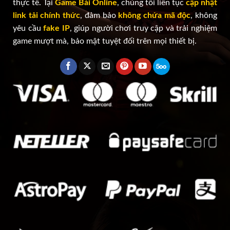
thực tế. Tại
Game Bài Online
, chúng tôi liên tục
cập nhật
link tải chính thức
, đảm bảo
không chứa mã độc
, không
yêu cầu
fake IP
, giúp người chơi truy cập và trải nghiệm
game mượt mà, bảo mật tuyệt đối trên mọi thiết bị.