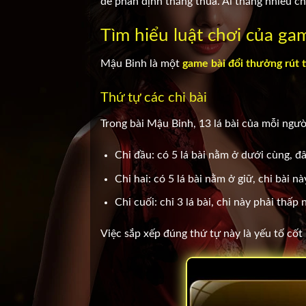
để phân định thắng thua. Ai thắng nhiều ch
Tìm hiểu luật chơi của g
Mậu Binh là một
game bài đổi thưởng rút t
Thứ tự các chi bài
Trong bài Mậu Binh, 13 lá bài của mỗi người
Chi đầu: có 5 lá bài nằm ở dưới cùng, đ
Chi hai: có 5 lá bài nằm ở giữ, chi bài n
Chi cuối: chỉ 3 lá bài, chi này phải thấ
Việc sắp xếp đúng thứ tự này là yếu tố cốt l