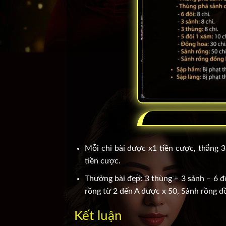
Mỗi chi bài được x1 tiền cược, thắng 3 
tiền cược.
Thưởng bài đẹp: 3 thùng – 3 sảnh – 6 đôi 
rồng từ 2 đến A được x 50, Sảnh rồng
Kết luận