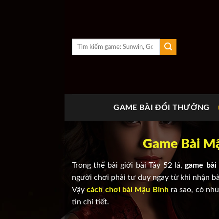
Bỏ
qua
nội
dung
GAME BÀI ĐỔI THƯỞNG
Game Bài Mậu
Trong thế bài giới bài Tây 52 lá,
game bài
người chơi phải tư duy ngay từ khi nhận bà
Vậy
cách chơi bài Mậu Binh
ra sao, có nhữ
tin chi tiết.