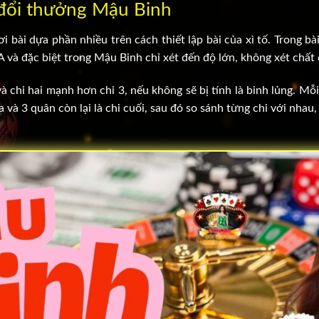
 đổi thưởng Mậu Binh
 bài dựa phần nhiều trên cách thiết lập bài của xì tố. Trong b
K, A và đặc biệt trong Mậu Binh chỉ xét đến độ lớn, không xét chất 
à chi hai mạnh hơn chi 3, nếu không sẽ bị tính là binh lủng. Mỗ
 và 3 quân còn lại là chi cuối, sau đó so sánh từng chi với nhau, 