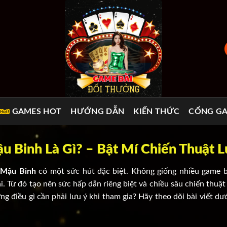
GAMES HOT
HƯỚNG DẪN
KIẾN THỨC
CỔNG G
 Binh Là Gì? – Bật Mí Chiến Thuật 
 Mậu Binh
có một sức hút đặc biệt. Không giống nhiều game b
i. Từ đó tạo nên sức hấp dẫn riêng biệt và chiều sâu chiến thu
ng điều gì cần phải lưu ý khi tham gia? Hãy theo dõi bài viết d