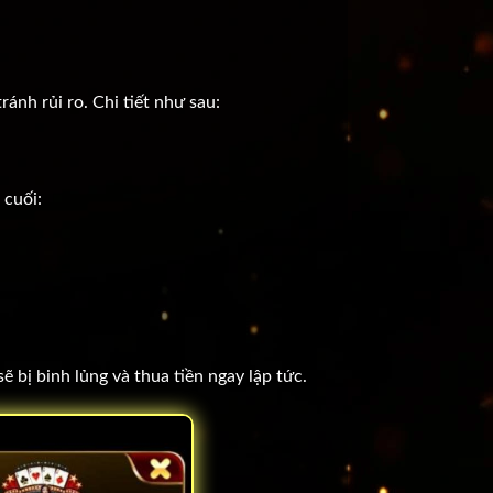
ránh rủi ro. Chi tiết như sau:
 cuối:
ẽ bị binh lủng và thua tiền ngay lập tức.