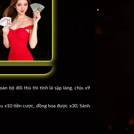
àn bộ đối thủ thì tính là sập làng, chịu x9
ầu x10 tiền cược, đồng hoa được x30, Sảnh