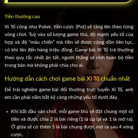
Tiền thưởng cao
Xì Tố cũng như Poker, tiền cược (Pot) sẽ tăng lên theo từng
vòng chơi. Tuỳ vào số lượng game thủ, độ mạnh yếu tố của
hợp và độ “máu chiến” mà tiền sẽ được cộng dồn liên tục,
có khi lên đến hàng triệu đồng. Game bài Xì Tố trả thưởng
theo quy tắc nhất ăn tất, người thắng sẽ rinh toàn bộ tiền
trong bàn mà không phải chia cho ai.
Hướng dẫn cách chơi game bài Xì Tố chuẩn nhất
Để trải nghiệm game bài đổi thưởng trực tuyến Xì Tố, anh
em cần phải nắm bắt kỹ càng những yếu tố dưới đây.
Khi bắt đầu ván chơi, mỗi game thủ sẽ đặt chung một số
tiền và được chia 2 lá bài riêng (1 lá úp lại và 1 lá mở ra).
Ở giữa sẽ có thêm 5 lá bài chung được mở ra sau 4 vòng
cược.