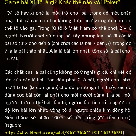
Game bài Xì Tố là gì? Khác thế nào với Poker?
“Xì tố hay xì phé là một trò chơi bài trong đó một phần
hoặc tất cả các con bài không được mở và người chơi có
thể tố vào gà. Trong Xì tố ở Việt Nam có thể chơi 2 – 6
người. Người chơi sử dụng bài tây nhưng loại bỏ đi các lá
bài số từ 2 cho đến 6 (chỉ chơi các lá bài 7 đến A), trong đó
7 là lá bài thấp nhất, A là lá bài lớn nhất, tổng số lá bài chơi
là 32 lá.
Các chất của lá bài cũng không có ý nghĩa gì cả, chỉ xét độ
lớn của các lá bài. Ban đầu phát 2 lá bài, người chơi phải
mở 1 lá bài (lá còn lại úp) cho đối phương nhìn thấy, sau đó
dùng cọc bài còn lại phát cho mỗi người cũng 1 lá bài mở,
người chơi có thể bắt đầu tố, người đầu tiên tố là người có
độ lớn bài lớn nhất, vòng tố đi ngược chiều kim đồng hồ.
Nếu thắng sẽ nhận 100% số tiền tổng (đủ tiền cược).
(Nguồn:
https://vi.wikipedia.org/wiki/X%C3%AC_t%E1%BB%91
).