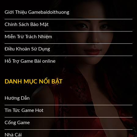
Giới Thiệu Gamebaidoithuong
Chính Sách Bảo Mật
Miễn Trừ Trách Nhiệm
Điều Khoản Sử Dụng
Hỗ Trợ Game Bài online
DANH MỤC NỔI BẬT
Hướng Dẫn
Tin Tức Game Hot
Cổng Game
Nhà Cái