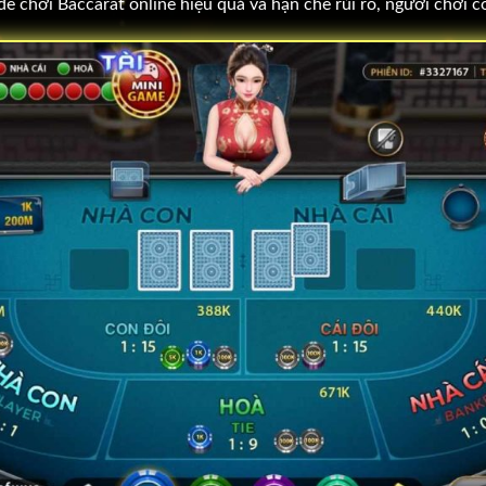
để chơi Baccarat online hiệu quả và hạn chế rủi ro, người chơi 