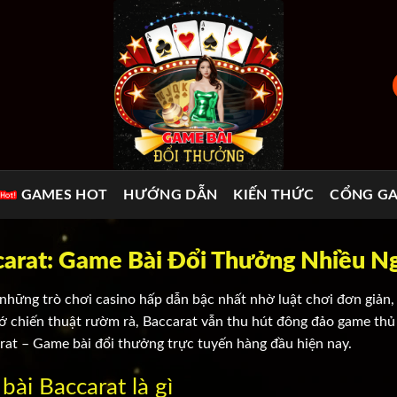
GAMES HOT
HƯỚNG DẪN
KIẾN THỨC
CỔNG G
arat: Game Bài Đổi Thưởng Nhiều N
hững trò chơi casino hấp dẫn bậc nhất nhờ luật chơi đơn giản, 
 chiến thuật rườm rà, Baccarat vẫn thu hút đông đảo game thủ t
rat – Game bài đổi thưởng trực tuyến hàng đầu hiện nay.
ài Baccarat là gì