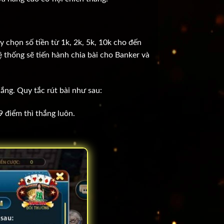
 chọn số tiền từ 1k, 2k, 5k, 10k cho đến
ệ thống sẽ tiến hành chia bài cho Banker và
hắng. Quy tắc rút bài như sau:
9 điểm thì thắng luôn.