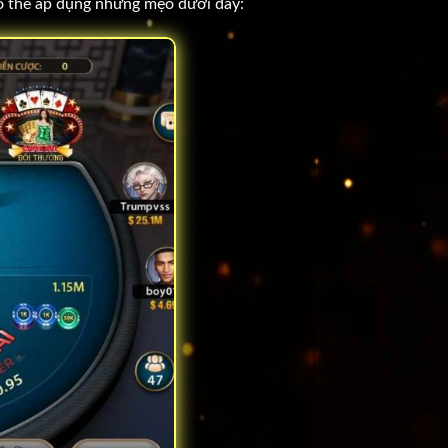
có thể áp dụng những mẹo dưới đây: