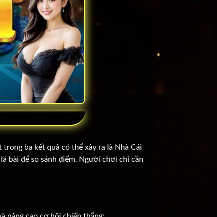
 trong ba kết quả có thể xảy ra là Nhà Cái
 lá bài để so sánh điểm. Người chơi chỉ cần
và nâng cao cơ hội chiến thắng: