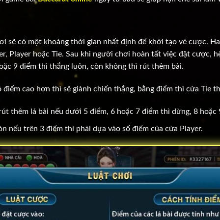
i sẽ có một khoảng thời gian nhất định để khởi tạo vé cược. Hay
, Player hoặc Tie. Sau khi người chơi hoàn tất việc đặt cược, h
oặc 9 điểm thì thắng luôn, còn không thì rút thêm bài.
ó điểm cao hơn thì sẽ giành chiến thắng, bằng điểm thì cửa Tie t
út thêm lá bài nếu dưới 5 điểm, 6 hoặc 7 điểm thì dừng, 8 hoặc 
n nếu trên 3 điểm thì phải dựa vào số điểm của cửa Player.