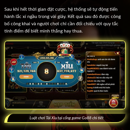
Sau khi hết thời gian đặt cược, hệ thống sẽ tự động tiến
hành lắc xí ngầu trong vài giây. Kết quả sau đó được công
bố công khai và người chơi chỉ cần đối chiếu với quy tắc
tính điểm để biết mình thắng hay thua.
Luật chơi Tài Xỉu tại cổng game Go88 chi tiết