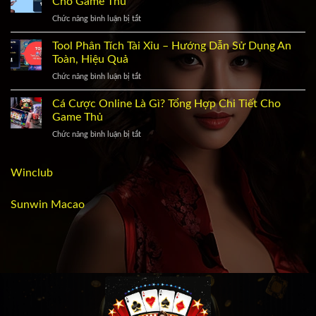
Cho Game Thủ
Bài
Top
ở
Chức năng bình luận bị tắt
Có
1
Cách
Thật
Việt
Khôi
Tool Phân Tích Tài Xỉu – Hướng Dẫn Sử Dụng An
Không?
Nam
Phục
Sự
Toàn, Hiệu Quả
Mật
Thật
ở
Chức năng bình luận bị tắt
Khẩu
Đằng
Tool
An
Sau
Phân
Cá Cược Online Là Gì? Tổng Hợp Chi Tiết Cho
Toàn,
Lời
Tích
Nhanh
Game Thủ
Đồn
Tài
Chóng
ở
Chức năng bình luận bị tắt
Xỉu
Cho
Cá
–
Game
Cược
Hướng
Thủ
Online
Winclub
Dẫn
Là
Sử
Gì?
Dụng
Sunwin Macao
Tổng
An
Hợp
Toàn,
Chi
Hiệu
Tiết
Quả
Cho
Game
Thủ