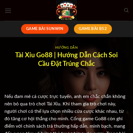
Bỏ
qua
nội
dung
GAME BÀI SUNWIN
GAME BÀI B52
HƯỚNG DẪN
Tài Xỉu Go88 | Hướng Dẫn Cách Soi
Cầu Đặt Trúng Chắc
Nếu đam mê cá cược trực tuyến, anh em chắc chắn không
nên bỏ qua trò chơi Tài Xỉu. Khi tham gia trò chơi này,
người chơi có thể lựa chọn nhiều cửa cược khác nhau, từ
đó tăng cơ hội thắng cho mình. Cổng game Go88 còn ghi
điểm với chính sách trả thưởng hấp dẫn, minh bạch, mang