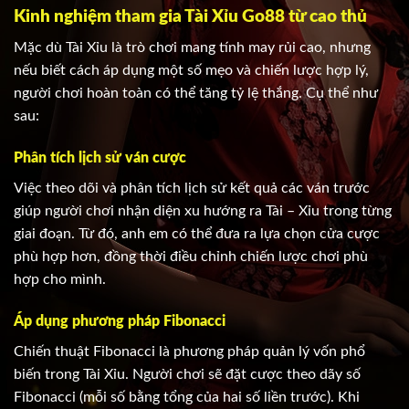
Kinh nghiệm tham gia Tài Xỉu Go88 từ cao thủ
Mặc dù Tài Xỉu là trò chơi mang tính may rủi cao, nhưng
nếu biết cách áp dụng một số mẹo và chiến lược hợp lý,
người chơi hoàn toàn có thể tăng tỷ lệ thắng. Cụ thể như
sau:
Phân tích lịch sử ván cược
Việc theo dõi và phân tích lịch sử kết quả các ván trước
giúp người chơi nhận diện xu hướng ra Tài – Xỉu trong từng
giai đoạn. Từ đó, anh em có thể đưa ra lựa chọn cửa cược
phù hợp hơn, đồng thời điều chỉnh chiến lược chơi phù
hợp cho mình.
Áp dụng phương pháp Fibonacci
Chiến thuật Fibonacci là phương pháp quản lý vốn phổ
biến trong Tài Xỉu. Người chơi sẽ đặt cược theo dãy số
Fibonacci (mỗi số bằng tổng của hai số liền trước). Khi